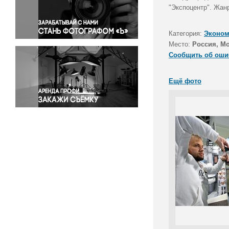
Правосудие
"Экспоцентр". Жан
Происшествия и конфликты
Религия
Категория:
Эконом
Место:
Россия, М
Светская жизнь
Сообщить об оши
Спорт
Экология
Ещё фото
Экономика и бизнес