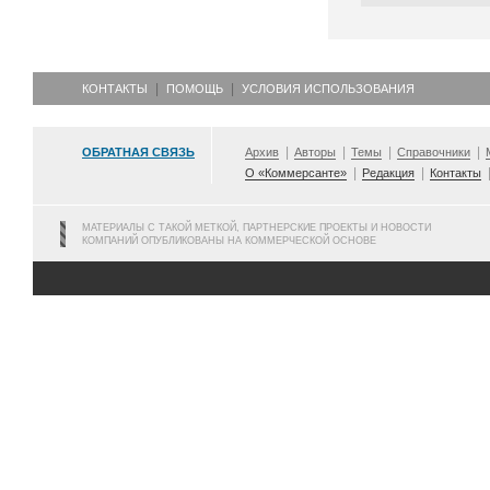
КОНТАКТЫ
ПОМОЩЬ
УСЛОВИЯ ИСПОЛЬЗОВАНИЯ
ОБРАТНАЯ СВЯЗЬ
Архив
Авторы
Темы
Справочники
О «Коммерсанте»
Редакция
Контакты
МАТЕРИАЛЫ С ТАКОЙ МЕТКОЙ, ПАРТНЕРСКИЕ ПРОЕКТЫ И НОВОСТИ
КОМПАНИЙ ОПУБЛИКОВАНЫ НА КОММЕРЧЕСКОЙ ОСНОВЕ