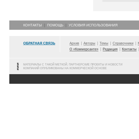
КОНТАКТЫ
ПОМОЩЬ
УСЛОВИЯ ИСПОЛЬЗОВАНИЯ
ОБРАТНАЯ СВЯЗЬ
Архив
Авторы
Темы
Справочники
О «Коммерсанте»
Редакция
Контакты
МАТЕРИАЛЫ С ТАКОЙ МЕТКОЙ, ПАРТНЕРСКИЕ ПРОЕКТЫ И НОВОСТИ
КОМПАНИЙ ОПУБЛИКОВАНЫ НА КОММЕРЧЕСКОЙ ОСНОВЕ