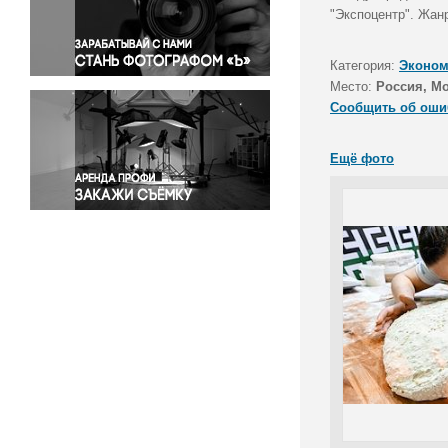
Правосудие
"Экспоцентр". Жан
Происшествия и конфликты
Религия
Категория:
Эконом
Место:
Россия, М
Светская жизнь
Сообщить об оши
Спорт
Экология
Ещё фото
Экономика и бизнес