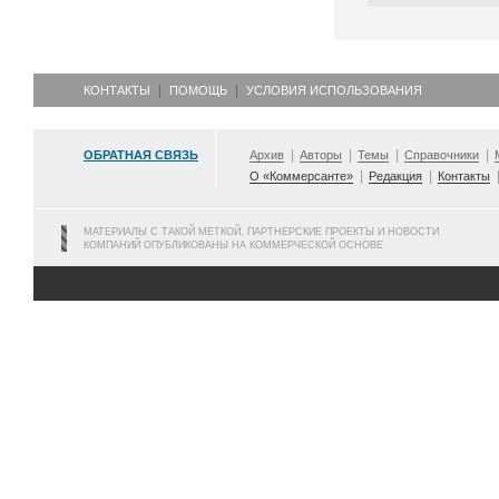
КОНТАКТЫ
ПОМОЩЬ
УСЛОВИЯ ИСПОЛЬЗОВАНИЯ
ОБРАТНАЯ СВЯЗЬ
Архив
Авторы
Темы
Справочники
О «Коммерсанте»
Редакция
Контакты
МАТЕРИАЛЫ С ТАКОЙ МЕТКОЙ, ПАРТНЕРСКИЕ ПРОЕКТЫ И НОВОСТИ
КОМПАНИЙ ОПУБЛИКОВАНЫ НА КОММЕРЧЕСКОЙ ОСНОВЕ