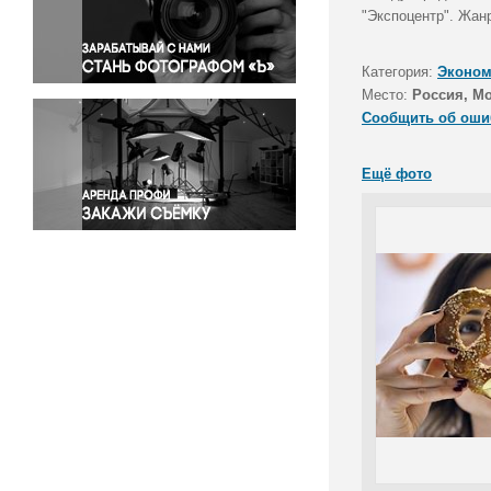
Правосудие
"Экспоцентр". Жан
Происшествия и конфликты
Религия
Категория:
Эконом
Место:
Россия, М
Светская жизнь
Сообщить об оши
Спорт
Экология
Ещё фото
Экономика и бизнес