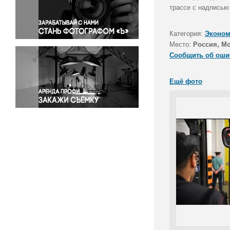
Правосудие
трассе с надписью
Происшествия и конфликты
Религия
Категория:
Эконом
Место:
Россия, Мо
Светская жизнь
Сообщить об оши
Спорт
Экология
Ещё фото
Экономика и бизнес