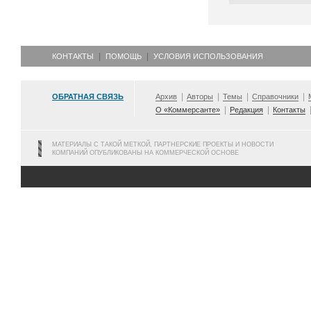
КОНТАКТЫ
ПОМОЩЬ
УСЛОВИЯ ИСПОЛЬЗОВАНИЯ
ОБРАТНАЯ СВЯЗЬ
Архив
Авторы
Темы
Справочники
О «Коммерсанте»
Редакция
Контакты
МАТЕРИАЛЫ С ТАКОЙ МЕТКОЙ, ПАРТНЕРСКИЕ ПРОЕКТЫ И НОВОСТИ
КОМПАНИЙ ОПУБЛИКОВАНЫ НА КОММЕРЧЕСКОЙ ОСНОВЕ