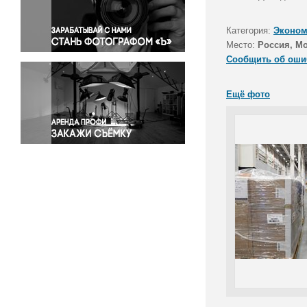
Правосудие
Происшествия и конфликты
Категория:
Эконом
Религия
Место:
Россия, Мо
Сообщить об оши
Светская жизнь
Спорт
Ещё фото
Экология
Экономика и бизнес