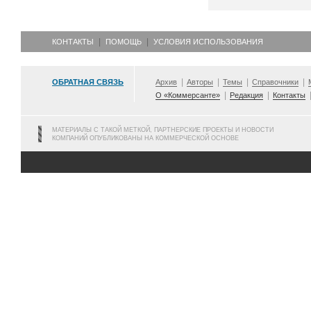
КОНТАКТЫ
ПОМОЩЬ
УСЛОВИЯ ИСПОЛЬЗОВАНИЯ
ОБРАТНАЯ СВЯЗЬ
Архив
Авторы
Темы
Справочники
О «Коммерсанте»
Редакция
Контакты
МАТЕРИАЛЫ С ТАКОЙ МЕТКОЙ, ПАРТНЕРСКИЕ ПРОЕКТЫ И НОВОСТИ
КОМПАНИЙ ОПУБЛИКОВАНЫ НА КОММЕРЧЕСКОЙ ОСНОВЕ