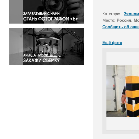
Правосудие
Происшествия и конфликты
Категория:
Эконом
Религия
Место:
Россия, Мо
Сообщить об оши
Светская жизнь
Спорт
Ещё фото
Экология
Экономика и бизнес