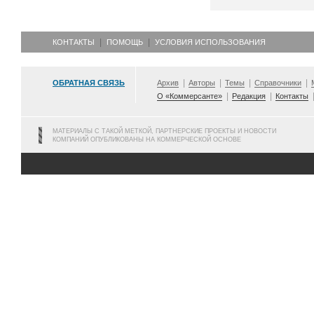
КОНТАКТЫ
ПОМОЩЬ
УСЛОВИЯ ИСПОЛЬЗОВАНИЯ
ОБРАТНАЯ СВЯЗЬ
Архив
Авторы
Темы
Справочники
О «Коммерсанте»
Редакция
Контакты
МАТЕРИАЛЫ С ТАКОЙ МЕТКОЙ, ПАРТНЕРСКИЕ ПРОЕКТЫ И НОВОСТИ
КОМПАНИЙ ОПУБЛИКОВАНЫ НА КОММЕРЧЕСКОЙ ОСНОВЕ