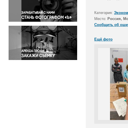
Правосудие
Происшествия и конфликты
Категория:
Эконом
Религия
Место:
Россия, Мо
Сообщить об оши
Светская жизнь
Спорт
Ещё фото
Экология
Экономика и бизнес