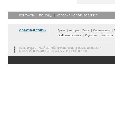
КОНТАКТЫ
ПОМОЩЬ
УСЛОВИЯ ИСПОЛЬЗОВАНИЯ
ОБРАТНАЯ СВЯЗЬ
Архив
Авторы
Темы
Справочники
О «Коммерсанте»
Редакция
Контакты
МАТЕРИАЛЫ С ТАКОЙ МЕТКОЙ, ПАРТНЕРСКИЕ ПРОЕКТЫ И НОВОСТИ
КОМПАНИЙ ОПУБЛИКОВАНЫ НА КОММЕРЧЕСКОЙ ОСНОВЕ