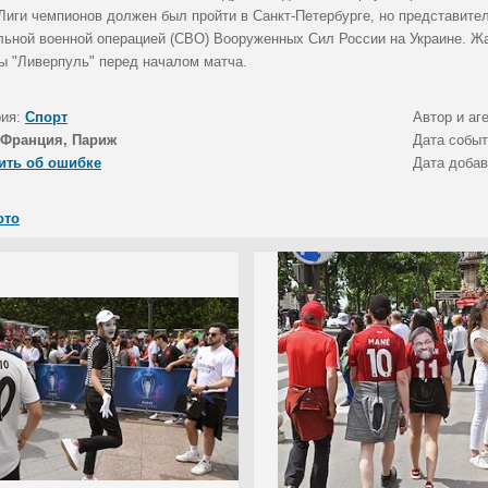
Лиги чемпионов должен был пройти в Санкт-Петербурге, но представите
льной военной операцией (СВО) Вооруженных Сил России на Украине. 
ы "Ливерпуль" перед началом матча.
рия:
Спорт
Автор и аг
Франция, Париж
Дата собы
ить об ошибке
Дата доба
ото