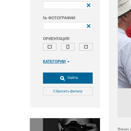
№ ФОТОГРАФИИ
ОРИЕНТАЦИЯ
КАТЕГОРИИ
Армия и ВПК
Досуг, туризм и отдых
Найти
Культура
Медицина
Сбросить фильтр
Наука
Образование
Общество
Окружающая среда
Политика
Финал 