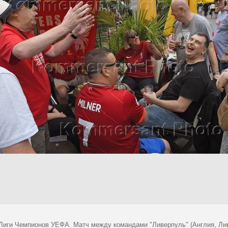
Лиги Чемпионов УЕФА. Матч между командами "Ливерпуль" (Англия, Лив