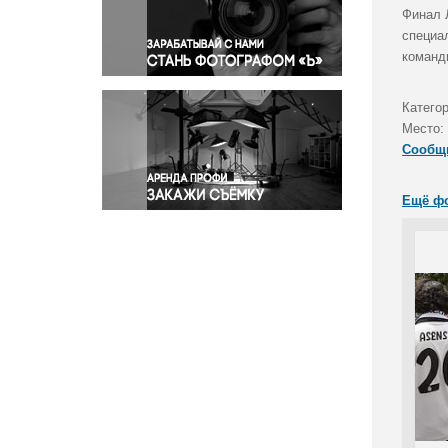
Правосудие
Финал 
специа
Происшествия и конфликты
команд
Религия
Светская жизнь
Катего
Спорт
Место:
Экология
Сообщ
Экономика и бизнес
Ещё ф