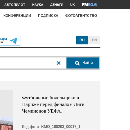
АВТОПИЛОТ
НАУКА
ДЕНЬГИ
UK
КОНФЕРЕНЦИИ
ПОДПИСКА
ФОТОАГЕНТСТВО
RU
EN
Найти
Футбольные болельщики в
Париже перед финалом Лиги
Чемпионов УЕФА.
Код фото:
KMO_188203_00017_1