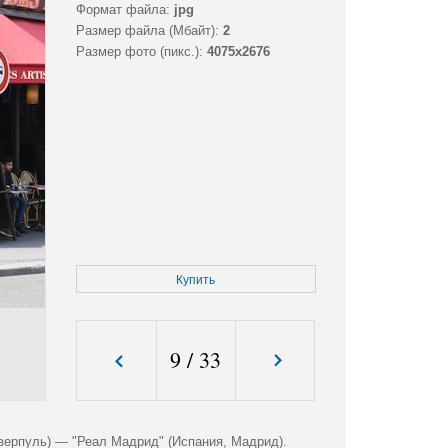
Формат файла:
jpg
Размер файла (Мбайт):
2
Размер фото (пикс.):
4075x2676
Купить
9
/
33
ерпуль) — "Реал Мадрид" (Испания, Мадрид).