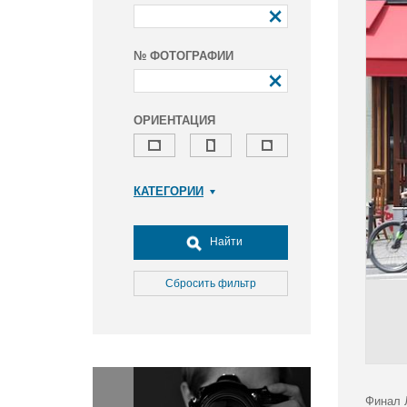
№ ФОТОГРАФИИ
ОРИЕНТАЦИЯ
КАТЕГОРИИ
Армия и ВПК
Досуг, туризм и отдых
Найти
Культура
Медицина
Сбросить фильтр
Наука
Образование
Общество
Окружающая среда
Политика
Финал 