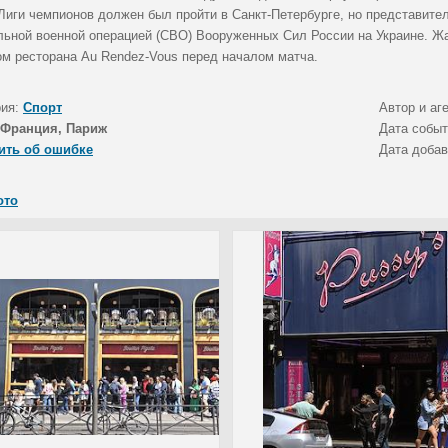
Лиги чемпионов должен был пройти в Санкт-Петербурге, но представите
льной военной операцией (СВО) Вооруженных Сил России на Украине. 
ом ресторана Au Rendez-Vous перед началом матча.
рия:
Спорт
Автор и аг
Франция, Париж
Дата собы
ить об ошибке
Дата доба
ото