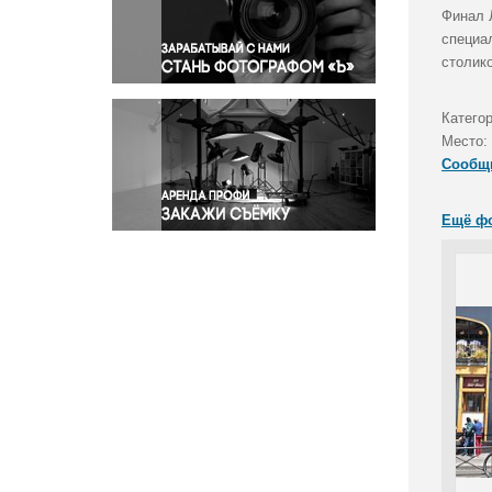
Правосудие
Финал 
специа
Происшествия и конфликты
столик
Религия
Светская жизнь
Катего
Спорт
Место:
Экология
Сообщ
Экономика и бизнес
Ещё ф