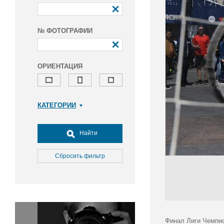
№ ФОТОГРАФИИ
ОРИЕНТАЦИЯ
КАТЕГОРИИ
Армия и ВПК
Досуг, туризм и отдых
Найти
Культура
Медицина
Сбросить фильтр
Наука
Образование
Общество
Окружающая среда
Политика
Финал Лиги Чемпио