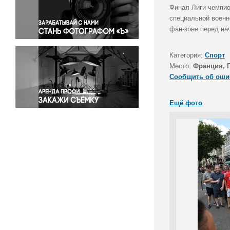
Правосудие
Финал Лиги чемпио
специальной военн
Происшествия и конфликты
фан-зоне перед на
Религия
Светская жизнь
Категория:
Спорт
Спорт
Место:
Франция, 
Экология
Сообщить об оши
Экономика и бизнес
Ещё фото