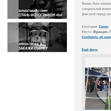
Правосудие
Финал Лиги чемпио
специальной военн
Происшествия и конфликты
фан-зоне перед на
Религия
Светская жизнь
Категория:
Спорт
Спорт
Место:
Франция, 
Экология
Сообщить об оши
Экономика и бизнес
Ещё фото