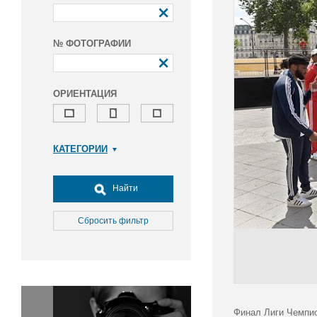
№ ФОТОГРАФИИ
ОРИЕНТАЦИЯ
КАТЕГОРИИ
Армия и ВПК
Досуг, туризм и отдых
Найти
Культура
Медицина
Сбросить фильтр
Наука
Образование
Общество
Окружающая среда
Политика
Финал Лиги Чемпио