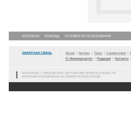
КОНТАКТЫ
ПОМОЩЬ
УСЛОВИЯ ИСПОЛЬЗОВАНИЯ
ОБРАТНАЯ СВЯЗЬ
Архив
Авторы
Темы
Справочники
О «Коммерсанте»
Редакция
Контакты
МАТЕРИАЛЫ С ТАКОЙ МЕТКОЙ, ПАРТНЕРСКИЕ ПРОЕКТЫ И НОВОСТИ
КОМПАНИЙ ОПУБЛИКОВАНЫ НА КОММЕРЧЕСКОЙ ОСНОВЕ