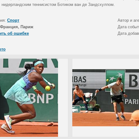
с нидерландским теннисистом Ботиком ван де Зандсхулпом.
рия:
Спорт
Автор и аг
Франция, Париж
Дата собы
ить об ошибке
Дата доба
ото