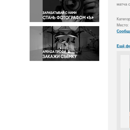
Правосудие
матча 
Происшествия и конфликты
Религия
Катего
Место:
Светская жизнь
Сообщ
Спорт
Экология
Ещё ф
Экономика и бизнес