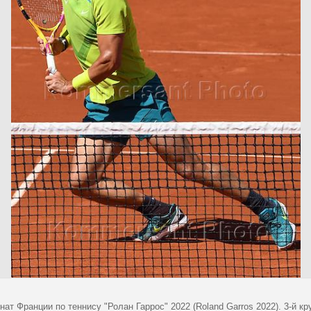
ат Франции по теннису "Ролан Гаррос" 2022 (Roland Garros 2022). 3-й к