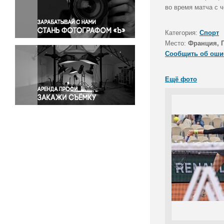
Правосудие
во время матча с 
Происшествия и конфликты
Религия
Категория:
Спорт
Место:
Франция, 
Светская жизнь
Сообщить об оши
Спорт
Экология
Ещё фото
Экономика и бизнес