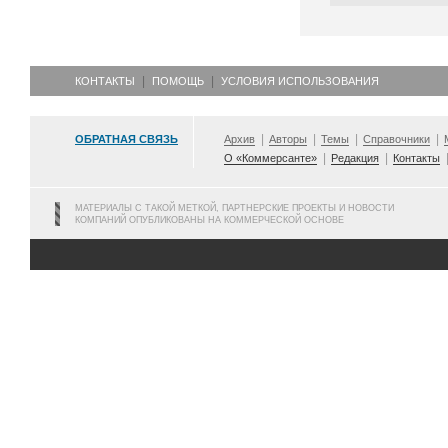
КОНТАКТЫ
ПОМОЩЬ
УСЛОВИЯ ИСПОЛЬЗОВАНИЯ
ОБРАТНАЯ СВЯЗЬ
Архив
Авторы
Темы
Справочники
О «Коммерсанте»
Редакция
Контакты
МАТЕРИАЛЫ С ТАКОЙ МЕТКОЙ, ПАРТНЕРСКИЕ ПРОЕКТЫ И НОВОСТИ
КОМПАНИЙ ОПУБЛИКОВАНЫ НА КОММЕРЧЕСКОЙ ОСНОВЕ