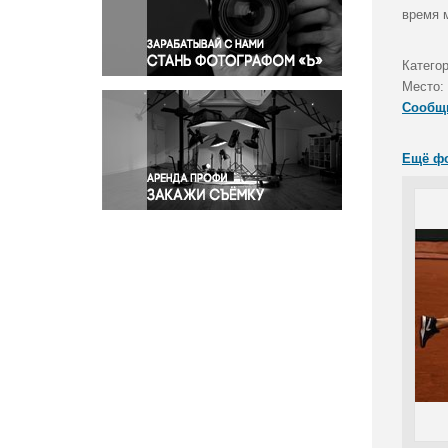
Правосудие
время 
Происшествия и конфликты
Религия
Катего
Место:
Светская жизнь
Сообщ
Спорт
Экология
Ещё ф
Экономика и бизнес