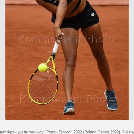
ат Франции по теннису "Ролан Гаррос" 2022 (Roland Garros 2022). 3-й к