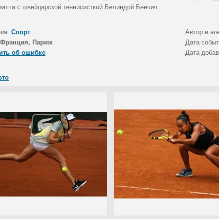
матча с швейцарской теннисисткой Белиндой Бенчич.
рия:
Спорт
Автор и аг
Франция, Париж
Дата собы
ить об ошибке
Дата доба
ото