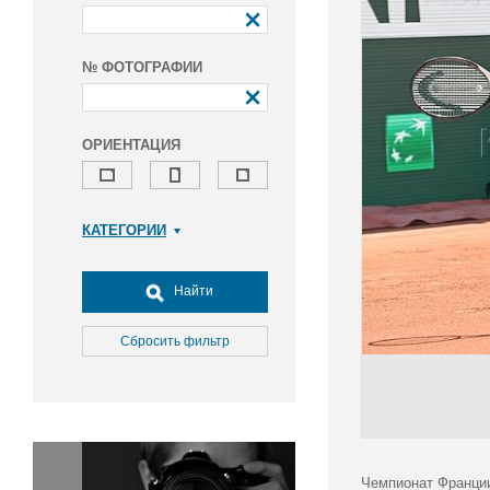
№ ФОТОГРАФИИ
ОРИЕНТАЦИЯ
КАТЕГОРИИ
Армия и ВПК
Досуг, туризм и отдых
Найти
Культура
Медицина
Сбросить фильтр
Наука
Образование
Общество
Окружающая среда
Политика
Чемпионат Франции 