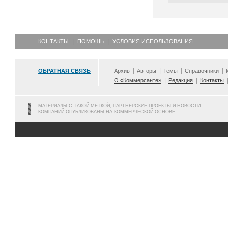
КОНТАКТЫ
ПОМОЩЬ
УСЛОВИЯ ИСПОЛЬЗОВАНИЯ
ОБРАТНАЯ СВЯЗЬ
Архив
Авторы
Темы
Справочники
О «Коммерсанте»
Редакция
Контакты
МАТЕРИАЛЫ С ТАКОЙ МЕТКОЙ, ПАРТНЕРСКИЕ ПРОЕКТЫ И НОВОСТИ
КОМПАНИЙ ОПУБЛИКОВАНЫ НА КОММЕРЧЕСКОЙ ОСНОВЕ