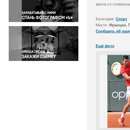
Правосудие
матча со словенск
Происшествия и конфликты
Религия
Категория:
Спорт
Место:
Франция, 
Светская жизнь
Сообщить об оши
Спорт
Экология
Ещё фото
Экономика и бизнес