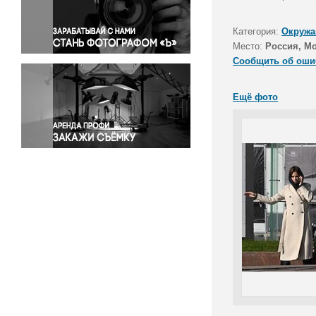
Правосудие
Происшествия и конфликты
Категория:
Окружа
Религия
Место:
Россия, М
Сообщить об оши
Светская жизнь
Спорт
Ещё фото
Экология
Экономика и бизнес