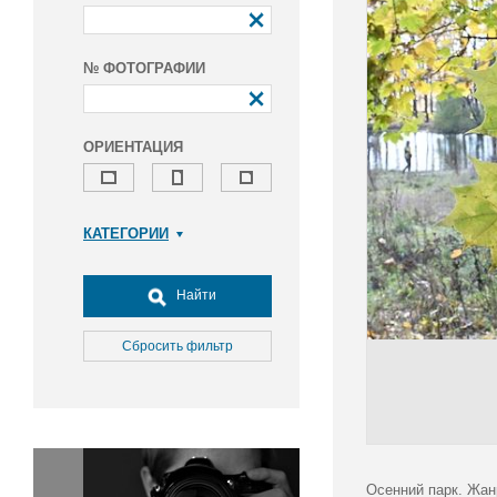
№ ФОТОГРАФИИ
ОРИЕНТАЦИЯ
КАТЕГОРИИ
Армия и ВПК
Досуг, туризм и отдых
Найти
Культура
Медицина
Сбросить фильтр
Наука
Образование
Общество
Окружающая среда
Политика
Осенний парк. Жан