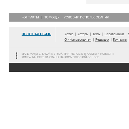
КОНТАКТЫ
ПОМОЩЬ
УСЛОВИЯ ИСПОЛЬЗОВАНИЯ
ОБРАТНАЯ СВЯЗЬ
Архив
Авторы
Темы
Справочники
О «Коммерсанте»
Редакция
Контакты
МАТЕРИАЛЫ С ТАКОЙ МЕТКОЙ, ПАРТНЕРСКИЕ ПРОЕКТЫ И НОВОСТИ
КОМПАНИЙ ОПУБЛИКОВАНЫ НА КОММЕРЧЕСКОЙ ОСНОВЕ