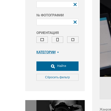
№ ФОТОГРАФИИ
ОРИЕНТАЦИЯ
КАТЕГОРИИ
Армия и ВПК
Досуг, туризм и отдых
Найти
Культура
Медицина
Сбросить фильтр
Наука
Образование
Общество
Окружающая среда
Политика
Жанров