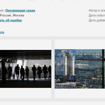
рия:
Окружающая среда
Автор и аг
Россия, Москва
Дата собы
ить об ошибке
Дата доба
ото