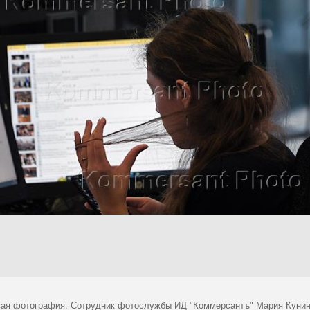
ая фотография. Сотрудник фотослужбы ИД "Коммерсантъ" Мария Кунина