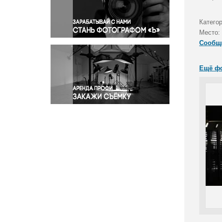
Правосудие
Происшествия и конфликты
Катего
Религия
Место:
Сообщ
Светская жизнь
Спорт
Ещё ф
Экология
Экономика и бизнес