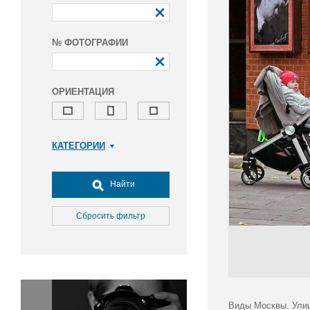
№ ФОТОГРАФИИ
ОРИЕНТАЦИЯ
КАТЕГОРИИ
Армия и ВПК
Досуг, туризм и отдых
Найти
Культура
Медицина
Сбросить фильтр
Наука
Образование
Общество
Окружающая среда
Политика
Виды Москвы. Улиц