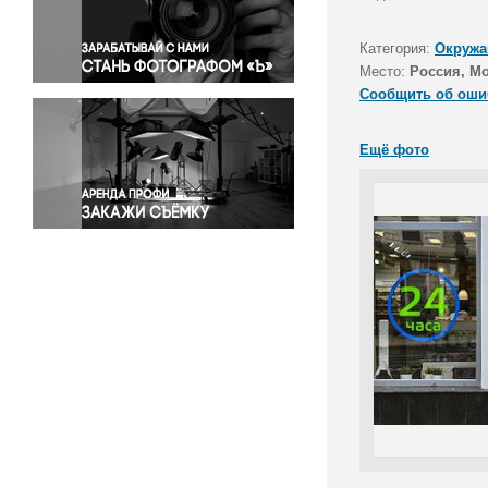
Правосудие
Происшествия и конфликты
Категория:
Окружа
Религия
Место:
Россия, М
Сообщить об оши
Светская жизнь
Спорт
Ещё фото
Экология
Экономика и бизнес