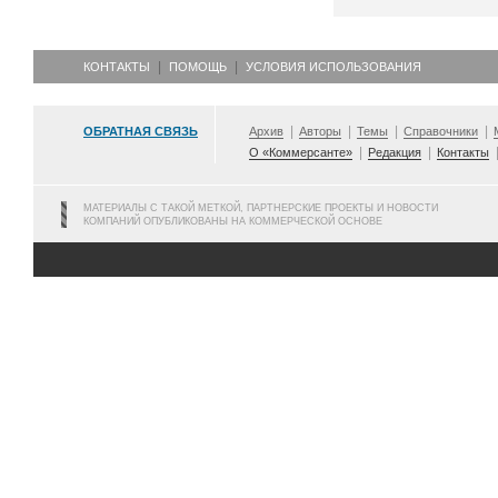
КОНТАКТЫ
ПОМОЩЬ
УСЛОВИЯ ИСПОЛЬЗОВАНИЯ
ОБРАТНАЯ СВЯЗЬ
Архив
Авторы
Темы
Справочники
О «Коммерсанте»
Редакция
Контакты
МАТЕРИАЛЫ С ТАКОЙ МЕТКОЙ, ПАРТНЕРСКИЕ ПРОЕКТЫ И НОВОСТИ
КОМПАНИЙ ОПУБЛИКОВАНЫ НА КОММЕРЧЕСКОЙ ОСНОВЕ