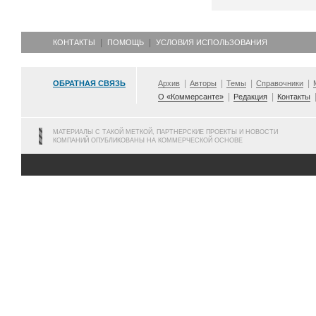
КОНТАКТЫ
ПОМОЩЬ
УСЛОВИЯ ИСПОЛЬЗОВАНИЯ
ОБРАТНАЯ СВЯЗЬ
Архив
Авторы
Темы
Справочники
О «Коммерсанте»
Редакция
Контакты
МАТЕРИАЛЫ С ТАКОЙ МЕТКОЙ, ПАРТНЕРСКИЕ ПРОЕКТЫ И НОВОСТИ
КОМПАНИЙ ОПУБЛИКОВАНЫ НА КОММЕРЧЕСКОЙ ОСНОВЕ