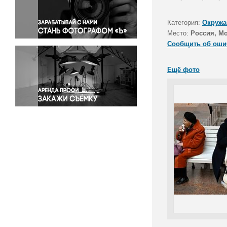
Правосудие
Происшествия и конфликты
Категория:
Окружа
Религия
Место:
Россия, М
Сообщить об оши
Светская жизнь
Спорт
Ещё фото
Экология
Экономика и бизнес