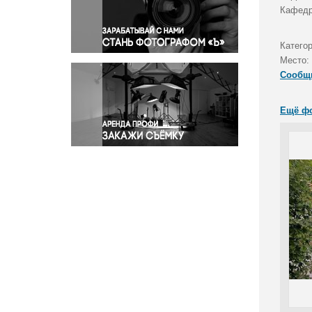
Правосудие
Кафедр
Происшествия и конфликты
Религия
Катего
Место:
Светская жизнь
Сообщ
Спорт
Экология
Ещё ф
Экономика и бизнес