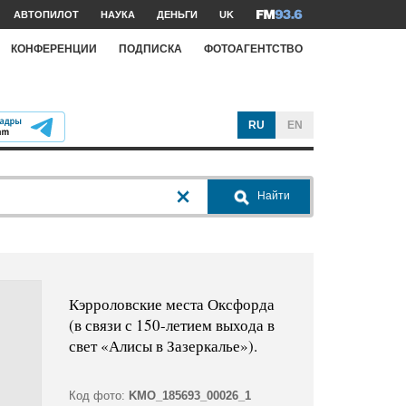
АВТОПИЛОТ
НАУКА
ДЕНЬГИ
UK
КОНФЕРЕНЦИИ
ПОДПИСКА
ФОТОАГЕНТСТВО
RU
EN
Найти
Кэрроловские места Оксфорда
(в связи с 150-летием выхода в
свет «Алисы в Зазеркалье»).
Код фото:
KMO_185693_00026_1