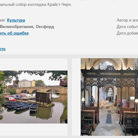
альный собор колледжа Крайст-Черч.
рия:
Культура
Автор и аг
Великобритания, Оксфорд
Дата собы
ить об ошибке
Дата доба
ото