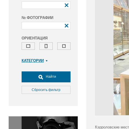
№ ФОТОГРАФИИ
ОРИЕНТАЦИЯ
КАТЕГОРИИ
Армия и ВПК
Досуг, туризм и отдых
Найти
Культура
Медицина
Сбросить фильтр
Наука
Образование
Общество
Окружающая среда
Политика
Кэрроловские мест