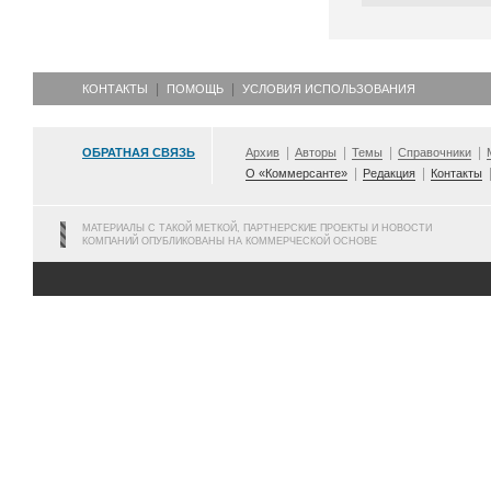
КОНТАКТЫ
ПОМОЩЬ
УСЛОВИЯ ИСПОЛЬЗОВАНИЯ
ОБРАТНАЯ СВЯЗЬ
Архив
Авторы
Темы
Справочники
О «Коммерсанте»
Редакция
Контакты
МАТЕРИАЛЫ С ТАКОЙ МЕТКОЙ, ПАРТНЕРСКИЕ ПРОЕКТЫ И НОВОСТИ
КОМПАНИЙ ОПУБЛИКОВАНЫ НА КОММЕРЧЕСКОЙ ОСНОВЕ