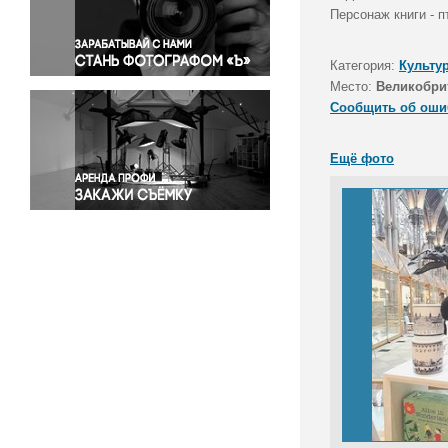
Правосудие
Персонаж книги - 
Происшествия и конфликты
Религия
Категория:
Культу
Место:
Великобри
Светская жизнь
Сообщить об оши
Спорт
Экология
Ещё фото
Экономика и бизнес