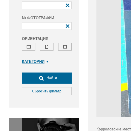
№ ФОТОГРАФИИ
ОРИЕНТАЦИЯ
КАТЕГОРИИ
Армия и ВПК
Досуг, туризм и отдых
Найти
Культура
Медицина
Сбросить фильтр
Наука
Образование
Общество
Окружающая среда
Политика
Кэрроловские мест