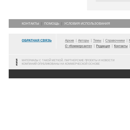
КОНТАКТЫ
ПОМОЩЬ
УСЛОВИЯ ИСПОЛЬЗОВАНИЯ
ОБРАТНАЯ СВЯЗЬ
Архив
Авторы
Темы
Справочники
О «Коммерсанте»
Редакция
Контакты
МАТЕРИАЛЫ С ТАКОЙ МЕТКОЙ, ПАРТНЕРСКИЕ ПРОЕКТЫ И НОВОСТИ
КОМПАНИЙ ОПУБЛИКОВАНЫ НА КОММЕРЧЕСКОЙ ОСНОВЕ