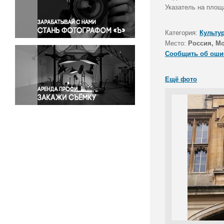
Правосудие
Указатель на площ
Происшествия и конфликты
Религия
Категория:
Культу
Место:
Россия, М
Светская жизнь
Сообщить об оши
Спорт
Экология
Ещё фото
Экономика и бизнес