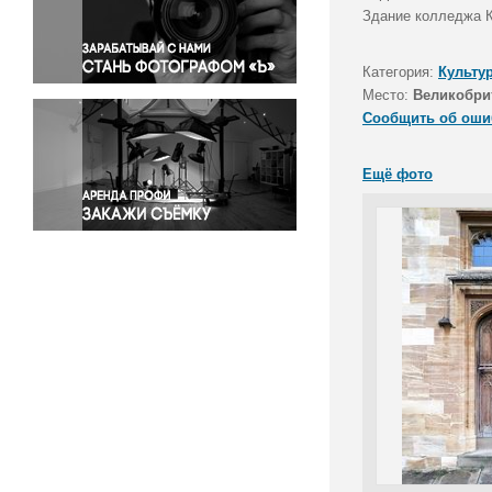
Правосудие
Здание колледжа К
Происшествия и конфликты
Религия
Категория:
Культу
Место:
Великобри
Светская жизнь
Сообщить об оши
Спорт
Экология
Ещё фото
Экономика и бизнес