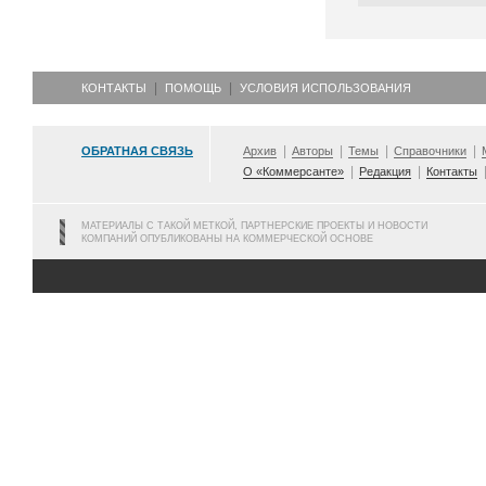
КОНТАКТЫ
ПОМОЩЬ
УСЛОВИЯ ИСПОЛЬЗОВАНИЯ
ОБРАТНАЯ СВЯЗЬ
Архив
Авторы
Темы
Справочники
О «Коммерсанте»
Редакция
Контакты
МАТЕРИАЛЫ С ТАКОЙ МЕТКОЙ, ПАРТНЕРСКИЕ ПРОЕКТЫ И НОВОСТИ
КОМПАНИЙ ОПУБЛИКОВАНЫ НА КОММЕРЧЕСКОЙ ОСНОВЕ