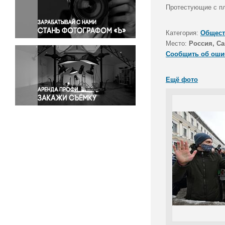
Правосудие
Протестующие с пл
Происшествия и конфликты
Религия
Категория:
Общест
Место:
Россия, Са
Светская жизнь
Сообщить об оши
Спорт
Экология
Ещё фото
Экономика и бизнес