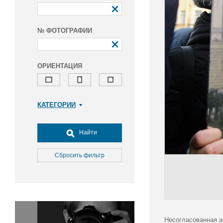
№ ФОТОГРАФИИ
ОРИЕНТАЦИЯ
КАТЕГОРИИ
Армия и ВПК
Досуг, туризм и отдых
Найти
Культура
Медицина
Сбросить фильтр
Наука
Образование
Общество
Окружающая среда
Политика
Несогласованная а