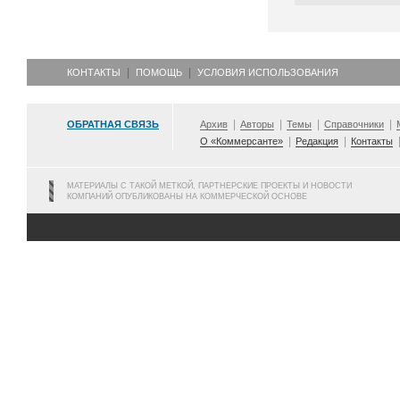
КОНТАКТЫ
ПОМОЩЬ
УСЛОВИЯ ИСПОЛЬЗОВАНИЯ
ОБРАТНАЯ СВЯЗЬ
Архив
Авторы
Темы
Справочники
О «Коммерсанте»
Редакция
Контакты
МАТЕРИАЛЫ С ТАКОЙ МЕТКОЙ, ПАРТНЕРСКИЕ ПРОЕКТЫ И НОВОСТИ
КОМПАНИЙ ОПУБЛИКОВАНЫ НА КОММЕРЧЕСКОЙ ОСНОВЕ