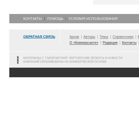
КОНТАКТЫ
ПОМОЩЬ
УСЛОВИЯ ИСПОЛЬЗОВАНИЯ
ОБРАТНАЯ СВЯЗЬ
Архив
Авторы
Темы
Справочники
О «Коммерсанте»
Редакция
Контакты
МАТЕРИАЛЫ С ТАКОЙ МЕТКОЙ, ПАРТНЕРСКИЕ ПРОЕКТЫ И НОВОСТИ
КОМПАНИЙ ОПУБЛИКОВАНЫ НА КОММЕРЧЕСКОЙ ОСНОВЕ