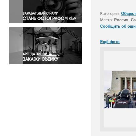
Правосудие
Происшествия и конфликты
Категория:
Общест
Религия
Место:
Россия, Са
Сообщить об оши
Светская жизнь
Спорт
Ещё фото
Экология
Экономика и бизнес