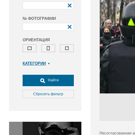
№ ФОТОГРАФИИ
ОРИЕНТАЦИЯ
КАТЕГОРИИ
Армия и ВПК
Досуг, туризм и отдых
Найти
Культура
Медицина
Сбросить фильтр
Наука
Образование
Общество
Окружающая среда
Политика
Несогласованная а