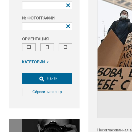
№ ФОТОГРАФИИ
ОРИЕНТАЦИЯ
КАТЕГОРИИ
Армия и ВПК
Досуг, туризм и отдых
Найти
Культура
Медицина
Сбросить фильтр
Наука
Образование
Общество
Окружающая среда
Политика
Несогласованная а