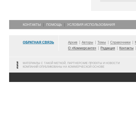
КОНТАКТЫ
ПОМОЩЬ
УСЛОВИЯ ИСПОЛЬЗОВАНИЯ
ОБРАТНАЯ СВЯЗЬ
Архив
Авторы
Темы
Справочники
О «Коммерсанте»
Редакция
Контакты
МАТЕРИАЛЫ С ТАКОЙ МЕТКОЙ, ПАРТНЕРСКИЕ ПРОЕКТЫ И НОВОСТИ
КОМПАНИЙ ОПУБЛИКОВАНЫ НА КОММЕРЧЕСКОЙ ОСНОВЕ