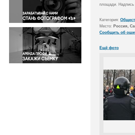
Правосудие
площади. Надпись н
Происшествия и конфликты
Религия
Категория:
Общест
Место:
Россия, Са
Светская жизнь
Сообщить об оши
Спорт
Экология
Ещё фото
Экономика и бизнес