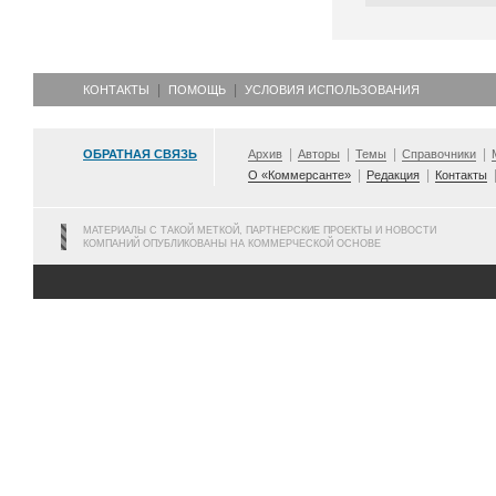
КОНТАКТЫ
ПОМОЩЬ
УСЛОВИЯ ИСПОЛЬЗОВАНИЯ
ОБРАТНАЯ СВЯЗЬ
Архив
Авторы
Темы
Справочники
О «Коммерсанте»
Редакция
Контакты
МАТЕРИАЛЫ С ТАКОЙ МЕТКОЙ, ПАРТНЕРСКИЕ ПРОЕКТЫ И НОВОСТИ
КОМПАНИЙ ОПУБЛИКОВАНЫ НА КОММЕРЧЕСКОЙ ОСНОВЕ