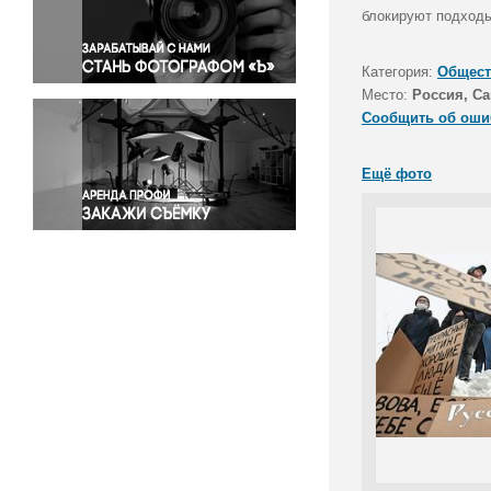
Правосудие
блокируют подходы
Происшествия и конфликты
Религия
Категория:
Общест
Место:
Россия, Са
Светская жизнь
Сообщить об оши
Спорт
Экология
Ещё фото
Экономика и бизнес