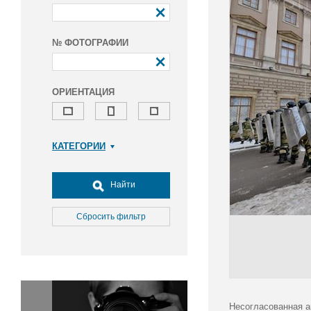
№ ФОТОГРАФИИ
ОРИЕНТАЦИЯ
КАТЕГОРИИ
Армия и ВПК
Досуг, туризм и отдых
Найти
Культура
Медицина
Сбросить фильтр
Наука
Образование
Общество
Окружающая среда
Политика
Несогласованная а