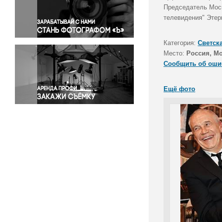
Правосудие
Председатель Моск
телевидения" Этер
Происшествия и конфликты
Религия
Категория:
Светск
Светская жизнь
Место:
Россия, М
Спорт
Сообщить об оши
Экология
Экономика и бизнес
Ещё фото