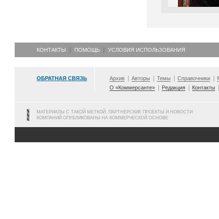
КОНТАКТЫ
ПОМОЩЬ
УСЛОВИЯ ИСПОЛЬЗОВАНИЯ
ОБРАТНАЯ СВЯЗЬ
Архив
Авторы
Темы
Справочники
О «Коммерсанте»
Редакция
Контакты
МАТЕРИАЛЫ С ТАКОЙ МЕТКОЙ, ПАРТНЕРСКИЕ ПРОЕКТЫ И НОВОСТИ
КОМПАНИЙ ОПУБЛИКОВАНЫ НА КОММЕРЧЕСКОЙ ОСНОВЕ