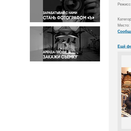
Правосудие
Режисс
Происшествия и конфликты
Религия
Катего
Место:
Светская жизнь
Сообщ
Спорт
Экология
Ещё ф
Экономика и бизнес