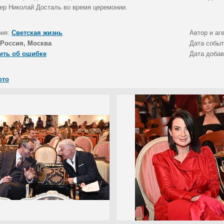
ер Николай Досталь во время церемонии.
рия:
Светская жизнь
Автор и аг
Россия, Москва
Дата собы
ить об ошибке
Дата доба
ото