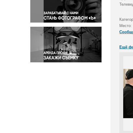
Правосудие
Телеве
Происшествия и конфликты
Религия
Катего
Место:
Светская жизнь
Сообщ
Спорт
Экология
Ещё ф
Экономика и бизнес