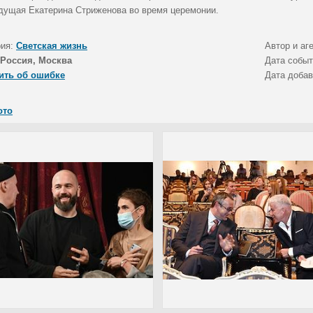
дущая Екатерина Стриженова во время церемонии.
рия:
Светская жизнь
Автор и аг
Россия, Москва
Дата собы
ить об ошибке
Дата доба
ото