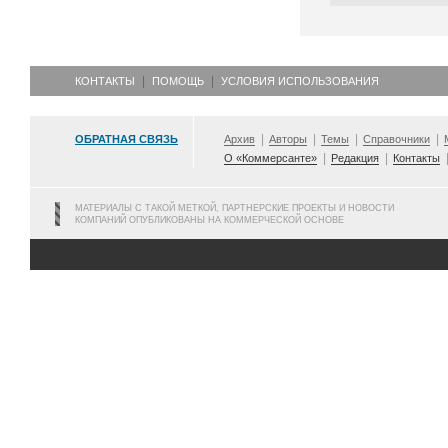
КОНТАКТЫ
ПОМОЩЬ
УСЛОВИЯ ИСПОЛЬЗОВАНИЯ
ОБРАТНАЯ СВЯЗЬ
Архив
Авторы
Темы
Справочники
О «Коммерсанте»
Редакция
Контакты
МАТЕРИАЛЫ С ТАКОЙ МЕТКОЙ, ПАРТНЕРСКИЕ ПРОЕКТЫ И НОВОСТИ
КОМПАНИЙ ОПУБЛИКОВАНЫ НА КОММЕРЧЕСКОЙ ОСНОВЕ