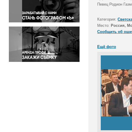
Правосудие
Певец Родион Газм
Происшествия и конфликты
Религия
Категория:
Светск
Место:
Россия, М
Светская жизнь
Сообщить об оши
Спорт
Экология
Ещё фото
Экономика и бизнес