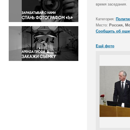
Правосудие
время заседания.
Происшествия и конфликты
Религия
Категория:
Полити
Место:
Россия, М
Светская жизнь
Сообщить об оши
Спорт
Экология
Ещё фото
Экономика и бизнес