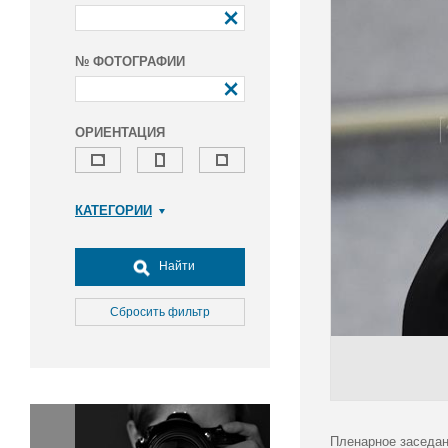
№ ФОТОГРАФИИ
ОРИЕНТАЦИЯ
КАТЕГОРИИ
Армия и ВПК
Досуг, туризм и отдых
Найти
Культура
Медицина
Сбросить фильтр
Наука
Образование
Общество
Окружающая среда
Политика
Пленарное заседан