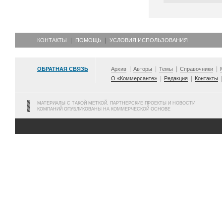
КОНТАКТЫ
ПОМОЩЬ
УСЛОВИЯ ИСПОЛЬЗОВАНИЯ
ОБРАТНАЯ СВЯЗЬ
Архив
Авторы
Темы
Справочники
О «Коммерсанте»
Редакция
Контакты
МАТЕРИАЛЫ С ТАКОЙ МЕТКОЙ, ПАРТНЕРСКИЕ ПРОЕКТЫ И НОВОСТИ
КОМПАНИЙ ОПУБЛИКОВАНЫ НА КОММЕРЧЕСКОЙ ОСНОВЕ