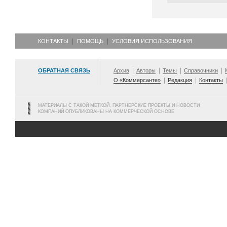
КОНТАКТЫ
ПОМОЩЬ
УСЛОВИЯ ИСПОЛЬЗОВАНИЯ
ОБРАТНАЯ СВЯЗЬ
Архив
Авторы
Темы
Справочники
О «Коммерсанте»
Редакция
Контакты
МАТЕРИАЛЫ С ТАКОЙ МЕТКОЙ, ПАРТНЕРСКИЕ ПРОЕКТЫ И НОВОСТИ
КОМПАНИЙ ОПУБЛИКОВАНЫ НА КОММЕРЧЕСКОЙ ОСНОВЕ