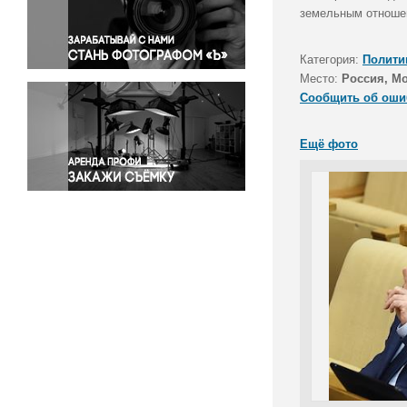
Правосудие
земельным отноше
Происшествия и конфликты
Религия
Категория:
Полити
Место:
Россия, М
Светская жизнь
Сообщить об оши
Спорт
Экология
Ещё фото
Экономика и бизнес