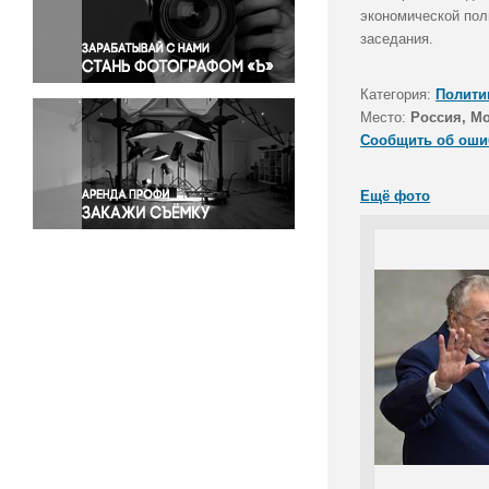
Правосудие
экономической пол
заседания.
Происшествия и конфликты
Религия
Категория:
Полити
Светская жизнь
Место:
Россия, М
Спорт
Сообщить об оши
Экология
Экономика и бизнес
Ещё фото