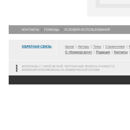
КОНТАКТЫ
ПОМОЩЬ
УСЛОВИЯ ИСПОЛЬЗОВАНИЯ
ОБРАТНАЯ СВЯЗЬ
Архив
Авторы
Темы
Справочники
О «Коммерсанте»
Редакция
Контакты
МАТЕРИАЛЫ С ТАКОЙ МЕТКОЙ, ПАРТНЕРСКИЕ ПРОЕКТЫ И НОВОСТИ
КОМПАНИЙ ОПУБЛИКОВАНЫ НА КОММЕРЧЕСКОЙ ОСНОВЕ