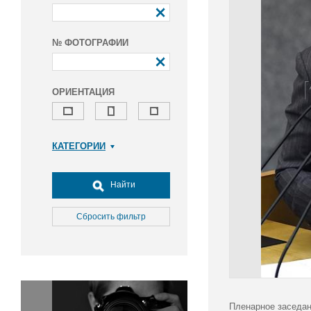
№ ФОТОГРАФИИ
ОРИЕНТАЦИЯ
КАТЕГОРИИ
Армия и ВПК
Досуг, туризм и отдых
Найти
Культура
Медицина
Сбросить фильтр
Наука
Образование
Общество
Окружающая среда
Политика
Пленарное заседан