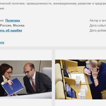
ической политике, промышленности, инновационному развитию и предпр
ния.
рия:
Политика
Автор и аг
Россия, Москва
Дата собы
ить об ошибке
Дата доба
ото