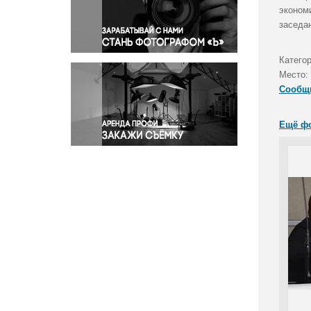
Правосудие
эконом
заседа
Происшествия и конфликты
Религия
Катего
Светская жизнь
Место:
Спорт
Сообщ
Экология
Экономика и бизнес
Ещё ф