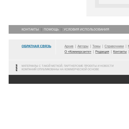
КОНТАКТЫ
ПОМОЩЬ
УСЛОВИЯ ИСПОЛЬЗОВАНИЯ
ОБРАТНАЯ СВЯЗЬ
Архив
Авторы
Темы
Справочники
О «Коммерсанте»
Редакция
Контакты
МАТЕРИАЛЫ С ТАКОЙ МЕТКОЙ, ПАРТНЕРСКИЕ ПРОЕКТЫ И НОВОСТИ
КОМПАНИЙ ОПУБЛИКОВАНЫ НА КОММЕРЧЕСКОЙ ОСНОВЕ