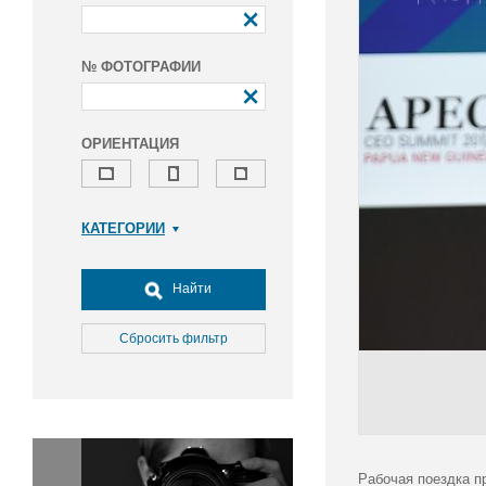
№ ФОТОГРАФИИ
ОРИЕНТАЦИЯ
КАТЕГОРИИ
Армия и ВПК
Досуг, туризм и отдых
Найти
Культура
Медицина
Сбросить фильтр
Наука
Образование
Общество
Окружающая среда
Политика
Рабочая поездка п