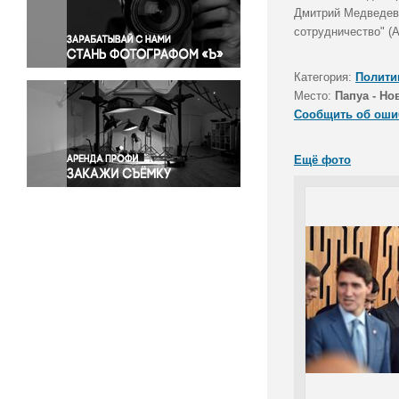
Правосудие
Дмитрий Медведев 
сотрудничество" (А
Происшествия и конфликты
Религия
Категория:
Полити
Светская жизнь
Место:
Папуа - Но
Спорт
Сообщить об оши
Экология
Экономика и бизнес
Ещё фото