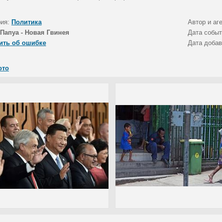
рия:
Политика
Автор и аг
Папуа - Новая Гвинея
Дата собы
ить об ошибке
Дата доба
ото