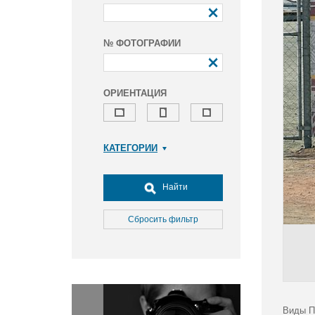
№ ФОТОГРАФИИ
ОРИЕНТАЦИЯ
КАТЕГОРИИ
Армия и ВПК
Досуг, туризм и отдых
Найти
Культура
Медицина
Сбросить фильтр
Наука
Образование
Общество
Окружающая среда
Политика
Виды П