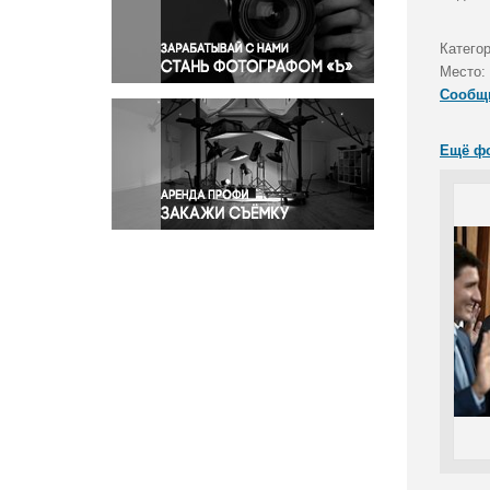
Правосудие
Происшествия и конфликты
Катего
Религия
Место:
Сообщ
Светская жизнь
Спорт
Ещё ф
Экология
Экономика и бизнес