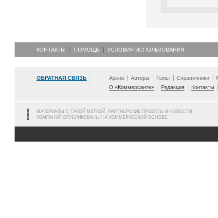
КОНТАКТЫ
ПОМОЩЬ
УСЛОВИЯ ИСПОЛЬЗОВАНИЯ
ОБРАТНАЯ СВЯЗЬ
Архив
Авторы
Темы
Справочники
О «Коммерсанте»
Редакция
Контакты
МАТЕРИАЛЫ С ТАКОЙ МЕТКОЙ, ПАРТНЕРСКИЕ ПРОЕКТЫ И НОВОСТИ
КОМПАНИЙ ОПУБЛИКОВАНЫ НА КОММЕРЧЕСКОЙ ОСНОВЕ