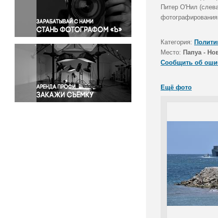
Правосудие
Питер О'Нил (слев
фотографирования 
Происшествия и конфликты
Религия
Категория:
Полити
Светская жизнь
Место:
Папуа - Но
Спорт
Сообщить об оши
Экология
Экономика и бизнес
Ещё фото