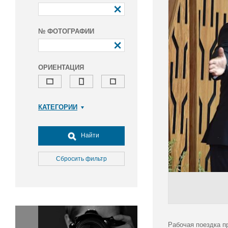
№ ФОТОГРАФИИ
ОРИЕНТАЦИЯ
КАТЕГОРИИ
Армия и ВПК
Досуг, туризм и отдых
Найти
Культура
Медицина
Сбросить фильтр
Наука
Образование
Общество
Окружающая среда
Политика
Рабочая поездка п