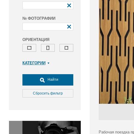
№ ФОТОГРАФИИ
ОРИЕНТАЦИЯ
КАТЕГОРИИ
Армия и ВПК
Досуг, туризм и отдых
Найти
Культура
Медицина
Сбросить фильтр
Наука
Образование
Общество
Окружающая среда
Политика
Рабочая поездка п