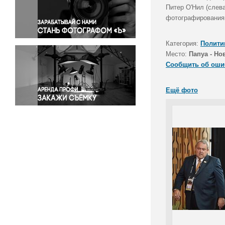
Правосудие
Питер О'Нил (слев
фотографирования 
Происшествия и конфликты
Религия
Категория:
Полити
Светская жизнь
Место:
Папуа - Но
Спорт
Сообщить об оши
Экология
Экономика и бизнес
Ещё фото