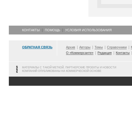
КОНТАКТЫ
ПОМОЩЬ
УСЛОВИЯ ИСПОЛЬЗОВАНИЯ
ОБРАТНАЯ СВЯЗЬ
Архив
Авторы
Темы
Справочники
О «Коммерсанте»
Редакция
Контакты
МАТЕРИАЛЫ С ТАКОЙ МЕТКОЙ, ПАРТНЕРСКИЕ ПРОЕКТЫ И НОВОСТИ
КОМПАНИЙ ОПУБЛИКОВАНЫ НА КОММЕРЧЕСКОЙ ОСНОВЕ