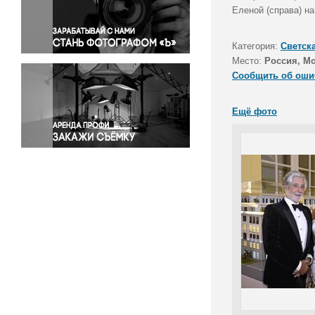
Правосудие
Еленой (справа) на
Происшествия и конфликты
Религия
Категория:
Светск
Место:
Россия, М
Светская жизнь
Сообщить об оши
Спорт
Экология
Ещё фото
Экономика и бизнес