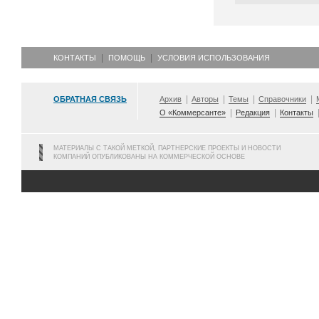
КОНТАКТЫ
ПОМОЩЬ
УСЛОВИЯ ИСПОЛЬЗОВАНИЯ
ОБРАТНАЯ СВЯЗЬ
Архив
Авторы
Темы
Справочники
О «Коммерсанте»
Редакция
Контакты
МАТЕРИАЛЫ С ТАКОЙ МЕТКОЙ, ПАРТНЕРСКИЕ ПРОЕКТЫ И НОВОСТИ
КОМПАНИЙ ОПУБЛИКОВАНЫ НА КОММЕРЧЕСКОЙ ОСНОВЕ