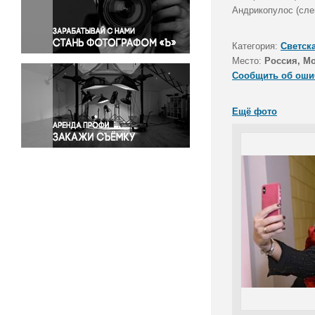
Правосудие
Андрикопулос (сле
Происшествия и конфликты
Религия
Категория:
Светск
Место:
Россия, М
Светская жизнь
Сообщить об оши
Спорт
Экология
Ещё фото
Экономика и бизнес