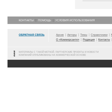
КОНТАКТЫ
ПОМОЩЬ
УСЛОВИЯ ИСПОЛЬЗОВАНИЯ
ОБРАТНАЯ СВЯЗЬ
Архив
Авторы
Темы
Справочники
О «Коммерсанте»
Редакция
Контакты
МАТЕРИАЛЫ С ТАКОЙ МЕТКОЙ, ПАРТНЕРСКИЕ ПРОЕКТЫ И НОВОСТИ
КОМПАНИЙ ОПУБЛИКОВАНЫ НА КОММЕРЧЕСКОЙ ОСНОВЕ