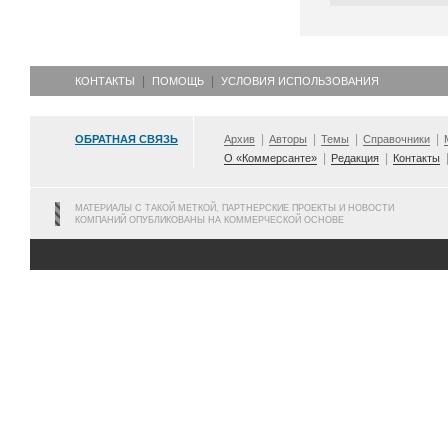
КОНТАКТЫ
ПОМОЩЬ
УСЛОВИЯ ИСПОЛЬЗОВАНИЯ
ОБРАТНАЯ СВЯЗЬ
Архив
Авторы
Темы
Справочники
О «Коммерсанте»
Редакция
Контакты
МАТЕРИАЛЫ С ТАКОЙ МЕТКОЙ, ПАРТНЕРСКИЕ ПРОЕКТЫ И НОВОСТИ
КОМПАНИЙ ОПУБЛИКОВАНЫ НА КОММЕРЧЕСКОЙ ОСНОВЕ