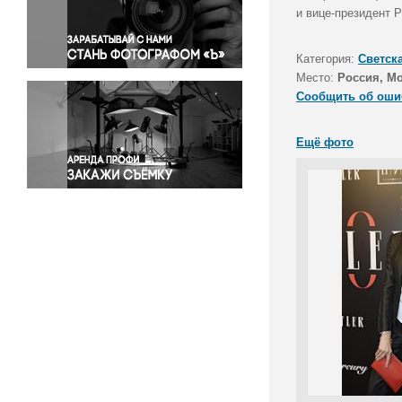
Правосудие
и вице-президент P
Происшествия и конфликты
Религия
Категория:
Светск
Место:
Россия, М
Светская жизнь
Сообщить об оши
Спорт
Экология
Ещё фото
Экономика и бизнес