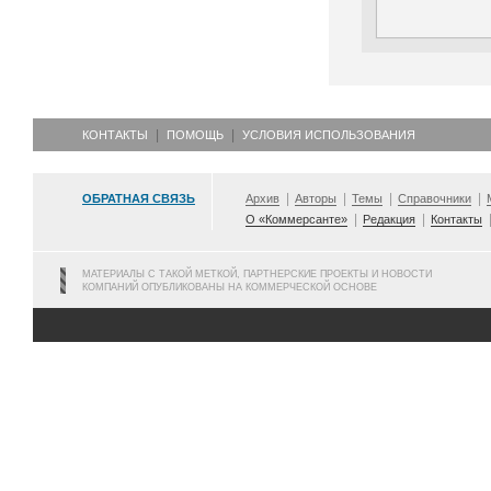
КОНТАКТЫ
ПОМОЩЬ
УСЛОВИЯ ИСПОЛЬЗОВАНИЯ
ОБРАТНАЯ СВЯЗЬ
Архив
Авторы
Темы
Справочники
О «Коммерсанте»
Редакция
Контакты
МАТЕРИАЛЫ С ТАКОЙ МЕТКОЙ, ПАРТНЕРСКИЕ ПРОЕКТЫ И НОВОСТИ
КОМПАНИЙ ОПУБЛИКОВАНЫ НА КОММЕРЧЕСКОЙ ОСНОВЕ