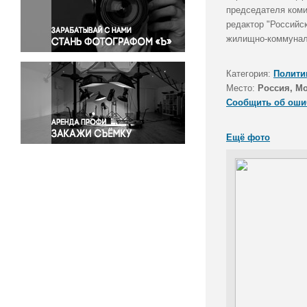
Правосудие
председателя коми
редактор "Российс
Происшествия и конфликты
жилищно-коммуналь
Религия
Светская жизнь
Категория:
Полити
Спорт
Место:
Россия, М
Экология
Сообщить об оши
Экономика и бизнес
Ещё фото