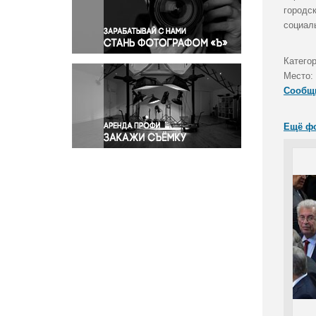
Правосудие
городс
социал
Происшествия и конфликты
Религия
Катего
Светская жизнь
Место:
Спорт
Сообщ
Экология
Экономика и бизнес
Ещё ф