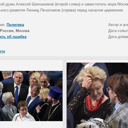
кой думы Алексей Шапошников (второй слева) и заместитель мэра Моск
ьного развития Леонид Печатников (справа) перед началом церемонии.
рия:
Политика
Автор и аг
Россия, Москва
Дата собы
ить об ошибке
Дата доба
ото