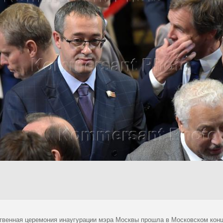
твенная церемония инаугурации мэра Москвы прошла в Московском конц