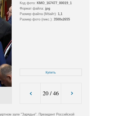
Код фото:
KMO_167477_00019_1
Формат файла:
jpg
Размер файла (Мбайт):
1,1
Размер фото (пикс.):
3500x2655
Купить
20
/
46
ертном зале "Зарядье". Президент Российской