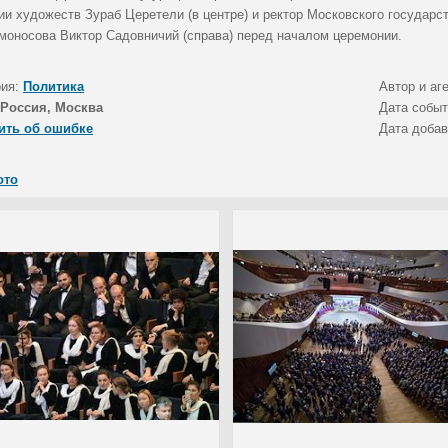
ии художеств Зураб Церетели (в центре) и ректор Московского государс
моносова Виктор Садовничий (справа) перед началом церемонии.
рия:
Политика
Автор и аг
Россия, Москва
Дата собы
ить об ошибке
Дата доба
ото