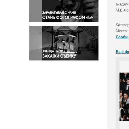
Правосудие
академ
М.В.Ло
Происшествия и конфликты
Религия
Катего
Светская жизнь
Место:
Спорт
Сообщ
Экология
Экономика и бизнес
Ещё ф