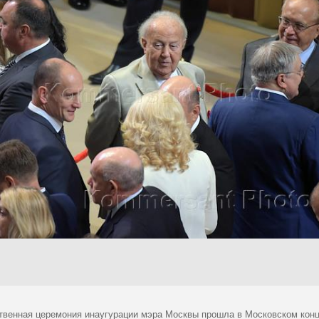
твенная церемония инаугурации мэра Москвы прошла в Московском конц