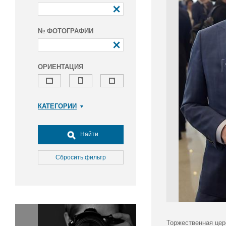
№ ФОТОГРАФИИ
ОРИЕНТАЦИЯ
КАТЕГОРИИ
Армия и ВПК
Досуг, туризм и отдых
Найти
Культура
Медицина
Сбросить фильтр
Наука
Образование
Общество
Окружающая среда
Политика
Торжественная цер