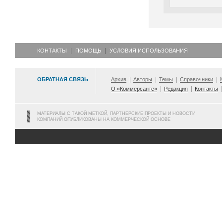
КОНТАКТЫ
ПОМОЩЬ
УСЛОВИЯ ИСПОЛЬЗОВАНИЯ
ОБРАТНАЯ СВЯЗЬ
Архив
Авторы
Темы
Справочники
О «Коммерсанте»
Редакция
Контакты
МАТЕРИАЛЫ С ТАКОЙ МЕТКОЙ, ПАРТНЕРСКИЕ ПРОЕКТЫ И НОВОСТИ
КОМПАНИЙ ОПУБЛИКОВАНЫ НА КОММЕРЧЕСКОЙ ОСНОВЕ