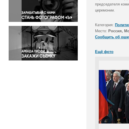
Правосудие
председателя коми
церемонии.
Происшествия и конфликты
Религия
Категория:
Полити
Светская жизнь
Место:
Россия, М
Спорт
Сообщить об оши
Экология
Экономика и бизнес
Ещё фото