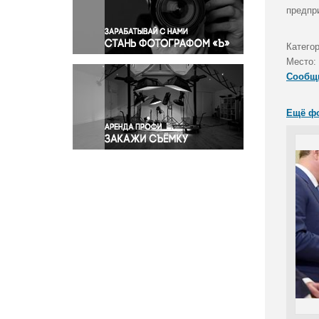
Правосудие
предпр
Происшествия и конфликты
Религия
Катего
Место:
Светская жизнь
Сообщ
Спорт
Экология
Ещё ф
Экономика и бизнес