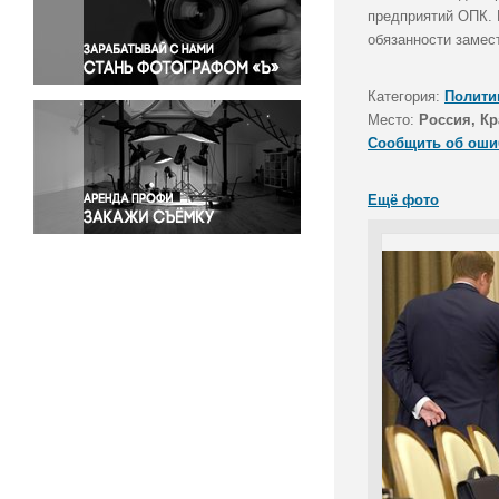
Правосудие
предприятий ОПК. 
обязанности замес
Происшествия и конфликты
Религия
Категория:
Полити
Светская жизнь
Место:
Россия, Кр
Спорт
Сообщить об оши
Экология
Экономика и бизнес
Ещё фото