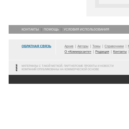
КОНТАКТЫ
ПОМОЩЬ
УСЛОВИЯ ИСПОЛЬЗОВАНИЯ
ОБРАТНАЯ СВЯЗЬ
Архив
Авторы
Темы
Справочники
О «Коммерсанте»
Редакция
Контакты
МАТЕРИАЛЫ С ТАКОЙ МЕТКОЙ, ПАРТНЕРСКИЕ ПРОЕКТЫ И НОВОСТИ
КОМПАНИЙ ОПУБЛИКОВАНЫ НА КОММЕРЧЕСКОЙ ОСНОВЕ