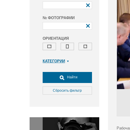
№ ФОТОГРАФИИ
ОРИЕНТАЦИЯ
КАТЕГОРИИ
Армия и ВПК
Досуг, туризм и отдых
Найти
Культура
Медицина
Сбросить фильтр
Наука
Образование
Общество
Окружающая среда
Политика
Рабоча