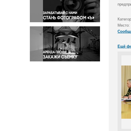
Правосудие
предпр
Происшествия и конфликты
Религия
Катего
Место:
Светская жизнь
Сообщ
Спорт
Экология
Ещё ф
Экономика и бизнес