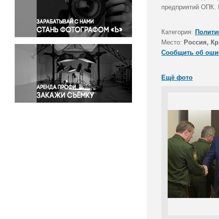
Правосудие
предприятий ОПК. 
Происшествия и конфликты
Религия
Категория:
Полити
Место:
Россия, Кр
Светская жизнь
Сообщить об оши
Спорт
Экология
Ещё фото
Экономика и бизнес