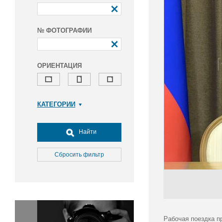
№ ФОТОГРАФИИ
ОРИЕНТАЦИЯ
КАТЕГОРИИ
Армия и ВПК
Досуг, туризм и отдых
Найти
Культура
Медицина
Сбросить фильтр
Наука
Образование
Общество
Окружающая среда
Политика
Рабочая поездка п