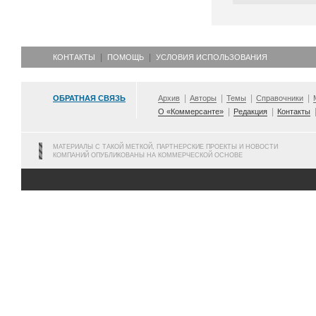
КОНТАКТЫ
ПОМОЩЬ
УСЛОВИЯ ИСПОЛЬЗОВАНИЯ
ОБРАТНАЯ СВЯЗЬ
Архив
Авторы
Темы
Справочники
О «Коммерсанте»
Редакция
Контакты
МАТЕРИАЛЫ С ТАКОЙ МЕТКОЙ, ПАРТНЕРСКИЕ ПРОЕКТЫ И НОВОСТИ
КОМПАНИЙ ОПУБЛИКОВАНЫ НА КОММЕРЧЕСКОЙ ОСНОВЕ